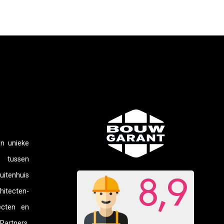
en unieke
ussen
tenhuis
itecten-
ecten en
rtners.