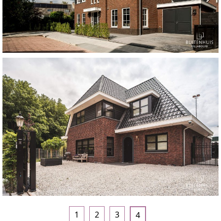
1
2
3
4