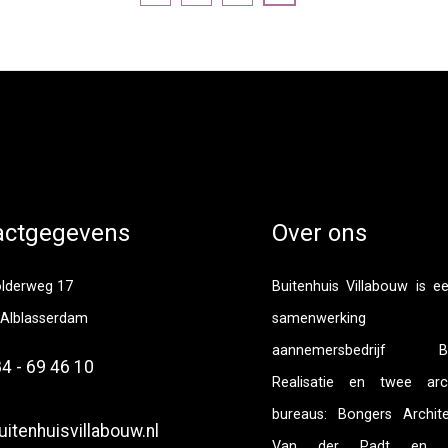
actgegevens
Over ons
olderweg 17
Buitenhuis Villabouw is e
 Alblasserdam
samenwerking t
aannemersbedrijf Bui
4 - 69 46 10
Realisatie en twee arch
bureaus: Bongers Archit
itenhuisvillabouw.nl
Van der Padt en Pa