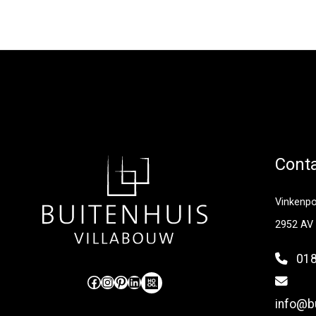
Cont
Vinkenp
2952 AV
018
Like ons op Facebook (externe link)
Volg ons op Instagram (externe link)
Pinterest
LinkedIn
Hoog Design.
info@bu