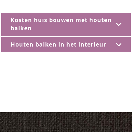
Kosten huis bouwen met houten
balken
Houten balken in het interieur