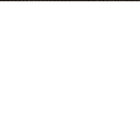
Selecteer uw type brochure naar voorkeur:
Brochure per post
Digitale brochure