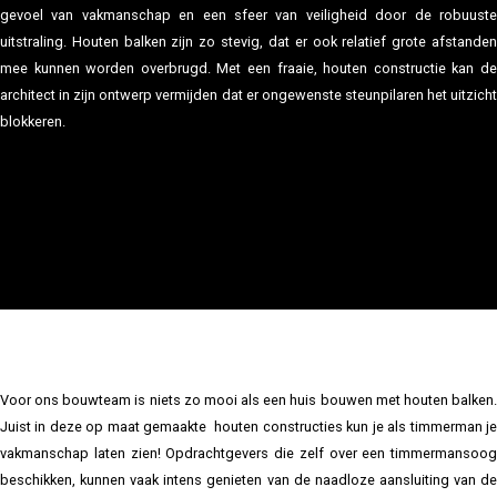
gevoel van vakmanschap en een sfeer van veiligheid door de robuuste
uitstraling. Houten balken zijn zo stevig, dat er ook relatief grote afstanden
mee kunnen worden overbrugd. Met een fraaie, houten constructie kan de
architect in zijn ontwerp vermijden dat er ongewenste steunpilaren het uitzicht
blokkeren.
Samen met ons uw villa ontwerpen?
Maak kennis met onze architecten
Voor ons bouwteam is niets zo mooi als een huis bouwen met houten balken.
Juist in deze op maat gemaakte houten constructies kun je als timmerman je
vakmanschap laten zien! Opdrachtgevers die zelf over een timmermansoog
beschikken, kunnen vaak intens genieten van de naadloze aansluiting van de