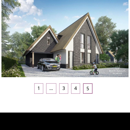
1
…
3
4
5