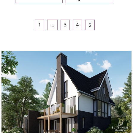
1
…
3
4
5