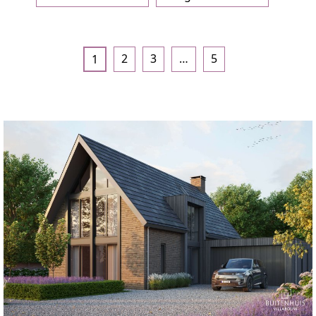
2
3
…
5
1