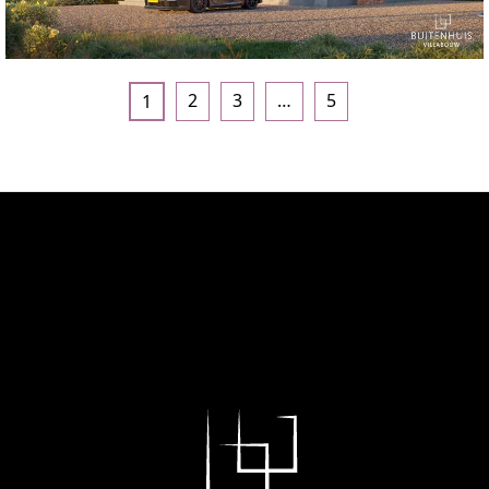
2
3
…
5
1