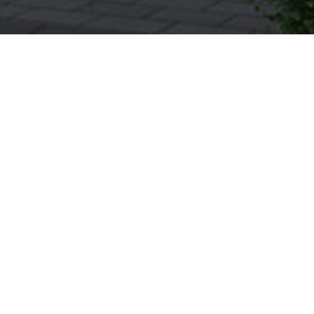
en unieke
ussen
tenhuis
itecten-
ecten en