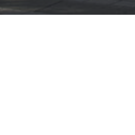
actgegevens
Over ons
olderweg 17
Buitenhuis Villabouw is e
 Alblasserdam
samenwerking t
aannemersbedrijf Bui
4 - 69 46 10
Realisatie en twee arch
bureaus: Bongers Archit
itenhuisvillabouw.nl