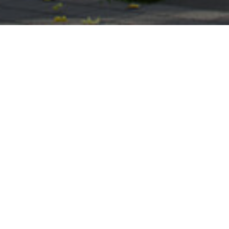
Cont
Vinkenp
2952 AV
018
Like ons op Facebook (externe link)
Volg ons op Instagram (externe link)
Pinterest
LinkedIn
Hoog Design.
info@bu