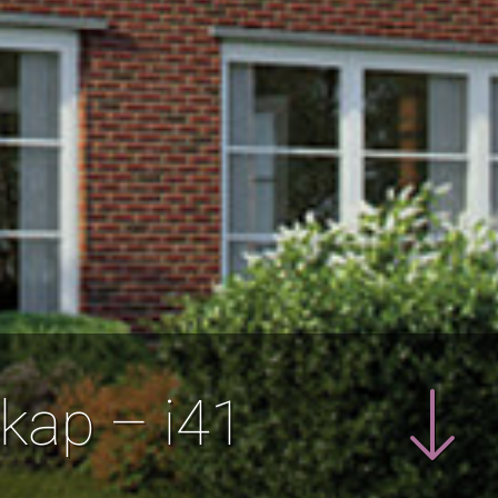
kap – i41