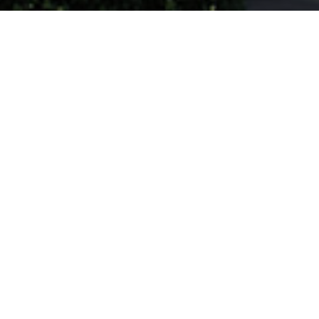
Cont
Vinkenp
2952 AV
018
Like ons op Facebook (externe link)
Volg ons op Instagram (externe link)
Pinterest
LinkedIn
Hoog Design.
info@bu