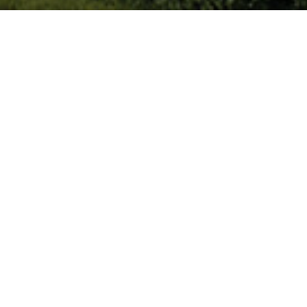
en unieke
ussen
tenhuis
itecten-
ecten en
rtners.
chtelijk