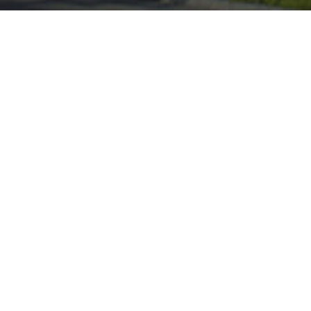
actgegevens
Over ons
olderweg 17
Buitenhuis Villabouw is e
 Alblasserdam
samenwerking t
aannemersbedrijf Bui
4 - 69 46 10
Realisatie en twee arch
bureaus: Bongers Archit
itenhuisvillabouw.nl
Van der Padt en Pa
Transparant en overzi