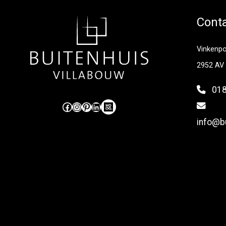
Cont
Vinkenp
2952 AV
018
Like ons op Facebook (externe link)
Volg ons op Instagram (externe link)
Pinterest
LinkedIn
Hoog Design.
info@bu