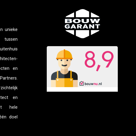
en unieke
ussen
tenhuis
itecten-
ecten en
rtners.
chtelijk
itect en
t hele
één doel