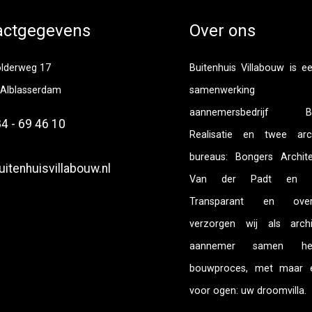
actgegevens
Over ons
olderweg 17
Buitenhuis Villabouw is e
 Alblasserdam
samenwerking t
aannemersbedrijf Bui
4 - 69 46 10
Realisatie en twee arch
bureaus: Bongers Archit
itenhuisvillabouw.nl
Van der Padt en Pa
Transparant en overzi
verzorgen wij als arch
aannemer samen he
bouwproces, met maar 
voor ogen: uw droomvilla.