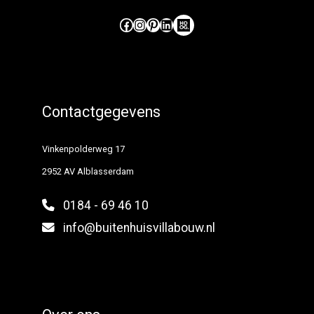
Like ons op Facebook (externe link)
Volg ons op Instagram (externe link)
Pinterest
LinkedIn
Hoog Design.
Contactgegevens
Vinkenpolderweg 17
2952 AV Alblasserdam
0184 - 69 46 10
info@buitenhuisvillabouw.nl