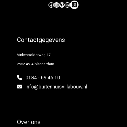
Like ons op Facebook (externe link)
Volg ons op Instagram (externe link)
Pinterest
LinkedIn
Hoog Design.
Contactgegevens
Vinkenpolderweg 17
2952 AV Alblasserdam
0184 - 69 46 10
info@buitenhuisvillabouw.nl
Over ons