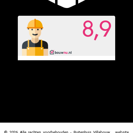
© 2026 Alle rechten voorbehouden - Buitenhuis Villabouw , website