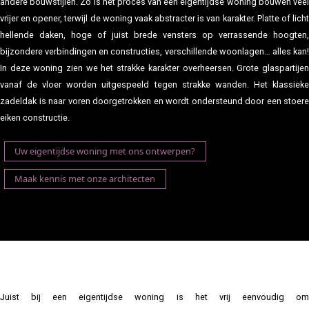
andere bouwstijlen. Zo is het proces van een eigentijdse woning bouwen veel
vrijer en opener, terwijl de woning vaak abstracter is van karakter. Platte of licht
hellende daken, hoge of juist brede vensters op verrassende hoogten,
bijzondere verbindingen en constructies, verschillende woonlagen… alles kan!
In deze woning zien we het strakke karakter overheersen. Grote glaspartijen
vanaf de vloer worden uitgespeeld tegen strakke wanden. Het klassieke
zadeldak is naar voren doorgetrokken en wordt ondersteund door een stoere
eiken constructie.
Uw eigentijdse woning met ons ontwerpen?
Maak kennis met onze architecten
Juist bij een eigentijdse woning is het vrij eenvoudig om