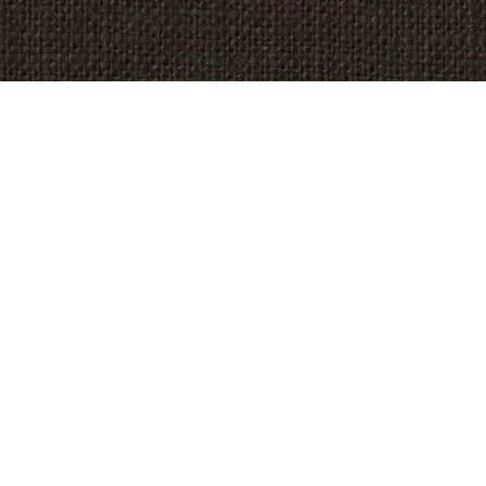
aanvragen
Brochure en prijslijst
Selecteer uw type brochure naar voorkeur:
Digitale brochure
Brochure per post